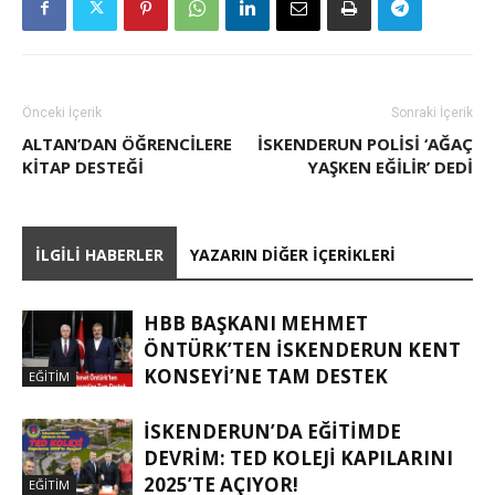
Önceki İçerik
Sonraki İçerik
ALTAN’DAN ÖĞRENCILERE
İSKENDERUN POLISI ‘AĞAÇ
KITAP DESTEĞI
YAŞKEN EĞILIR’ DEDI
İLGILI HABERLER
YAZARIN DIĞER İÇERIKLERI
HBB BAŞKANI MEHMET
ÖNTÜRK’TEN İSKENDERUN KENT
KONSEYI’NE TAM DESTEK
EĞITIM
İSKENDERUN’DA EĞITIMDE
DEVRIM: TED KOLEJI KAPILARINI
2025’TE AÇIYOR!
EĞITIM