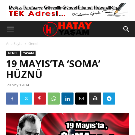
Ana Sayfa
Genel
GENEL
YAŞAM
19 MAYIS’TA ‘SOMA’
HÜZNÜ
20 Mayıs 2014