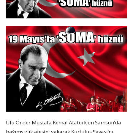
Ulu Önder Mustafa Kemal Atatürk’ün Samsun’da
bağımsızlık ateşini yakarak Kurtuluş Savaşı’nı