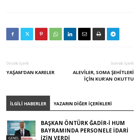
Önceki İçerik
Sonraki İçerik
YAŞAM’DAN KARELER
ALEVILER, SOMA ŞEHITLERI
İÇIN KUR’AN OKUTTU
İLGILI HABERLER
YAZARIN DIĞER İÇERIKLERI
BAŞKAN ÖNTÜRK ĞADIR-İ HUM
BAYRAMINDA PERSONELE İDARI
İZIN VERDI
GENEL