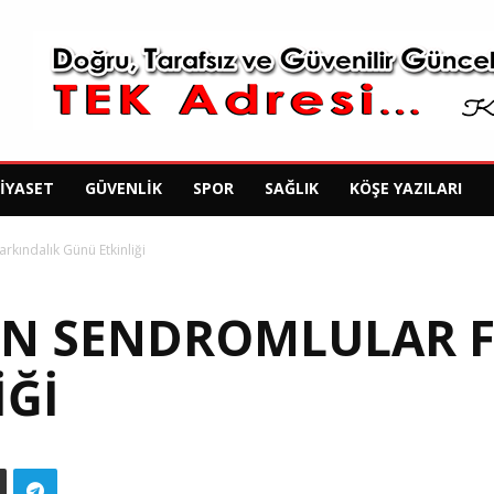
SIYASET
GÜVENLIK
SPOR
SAĞLIK
KÖŞE YAZILARI
kındalık Günü Etkinliği
N SENDROMLULAR F
IĞI