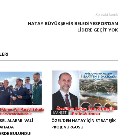
Sonraki İçerik
HATAY BÜYÜKŞEHİR BELEDİYESPOR’DAN
LİDERE GEÇİT YOK
LERI
MANŞET
SEL ALARMI: VALI
ÖZEL’DEN HATAY İÇIN STRATEJIK
SAHADA
PROJE VURGUSU
LERDE BULUNDU!