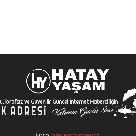
İletişim:
hatayyasam@hotmail.com