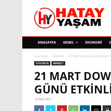
Hatay
Yaşam
Gazetesi
ANASAYFA
GENEL
EKONOMI
Ana Sayfa
Güvenlik
21 Mart Down Sendromlular Far
GÜVENLIK
MANŞET
21 MART DOW
GÜNÜ ETKINL
22 Mart 2021