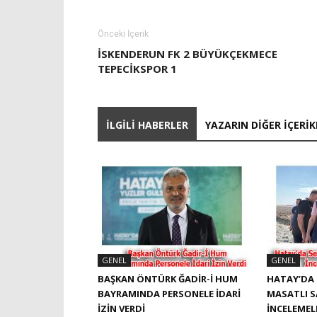
Önceki İçerik
İSKENDERUN FK 2 BÜYÜKÇEKMECE
TEPECİKSPOR 1
İLGILI HABERLER
YAZARIN DIĞER İÇERIK
GENEL
GENEL
BAŞKAN ÖNTÜRK ĞADIR-İ HUM
HATAY’DA 
BAYRAMINDA PERSONELE İDARI
MASATLI 
İZIN VERDI
İNCELEME