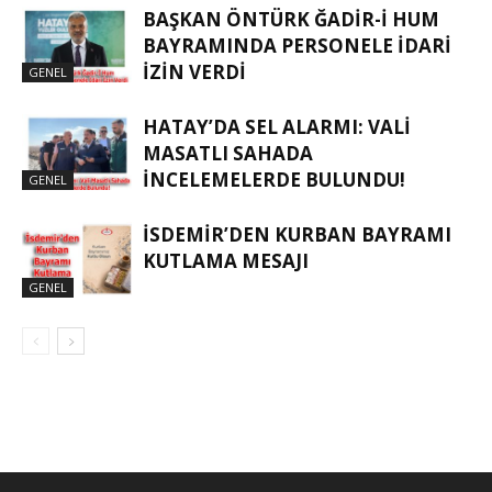
BAŞKAN ÖNTÜRK ĞADIR-İ HUM
BAYRAMINDA PERSONELE İDARI
İZIN VERDI
GENEL
HATAY’DA SEL ALARMI: VALI
MASATLI SAHADA
İNCELEMELERDE BULUNDU!
GENEL
İSDEMIR’DEN KURBAN BAYRAMI
KUTLAMA MESAJI
GENEL