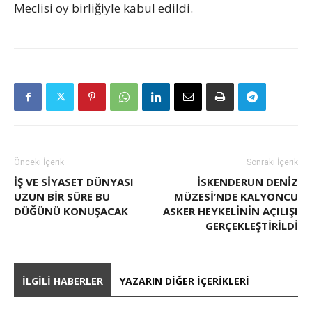
Meclisi oy birliğiyle kabul edildi.
Önceki İçerik
Sonraki İçerik
İŞ VE SIYASET DÜNYASI
İSKENDERUN DENIZ
UZUN BIR SÜRE BU
MÜZESI’NDE KALYONCU
DÜĞÜNÜ KONUŞACAK
ASKER HEYKELININ AÇILIŞI
GERÇEKLEŞTIRILDI
İLGILI HABERLER
YAZARIN DIĞER İÇERIKLERI