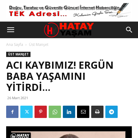
Ana Sayfa
Üst Manşet
ÜST MANŞET
ACI KAYBIMIZ! ERGÜN
BABA YAŞAMINI
YITIRDI…
26 Mart 2021