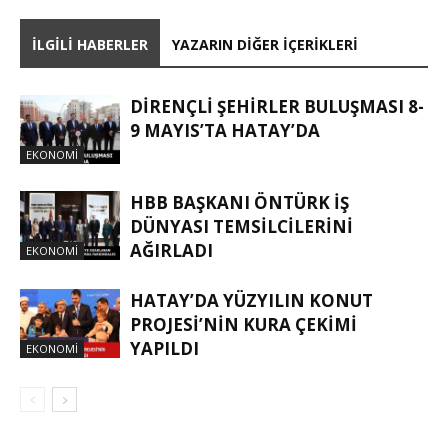
İLGILI HABERLER
YAZARIN DIĞER İÇERIKLERI
DİRENÇLİ ŞEHİRLER BULUŞMASI 8-
9 MAYIS’TA HATAY’DA
EKONOMI
HBB BAŞKANI ÖNTÜRK İŞ
DÜNYASI TEMSİLCİLERİNİ
AĞIRLADI
EKONOMI
HATAY’DA YÜZYILIN KONUT
PROJESİ’NİN KURA ÇEKİMİ
YAPILDI
EKONOMI