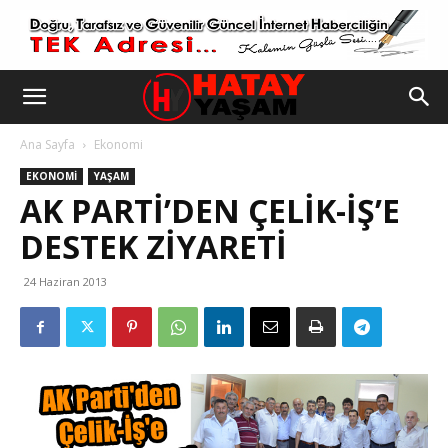
Ana Sayfa
Ekonomi
EKONOMI
YAŞAM
AK PARTI’DEN ÇELIK-İŞ’E
DESTEK ZIYARETI
24 Haziran 2013