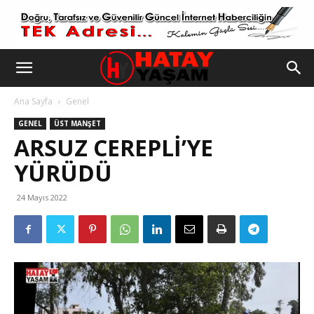
Ana Sayfa
Genel
GENEL
ÜST MANŞET
ARSUZ CEREPLİ’YE
YÜRÜDÜ
24 Mayıs 2022