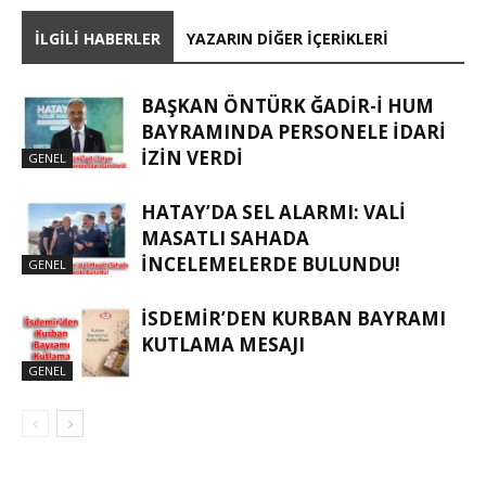
İLGILI HABERLER
YAZARIN DIĞER İÇERIKLERI
BAŞKAN ÖNTÜRK ĞADIR-İ HUM
BAYRAMINDA PERSONELE İDARI
İZIN VERDI
GENEL
HATAY’DA SEL ALARMI: VALI
MASATLI SAHADA
İNCELEMELERDE BULUNDU!
GENEL
İSDEMIR’DEN KURBAN BAYRAMI
KUTLAMA MESAJI
GENEL