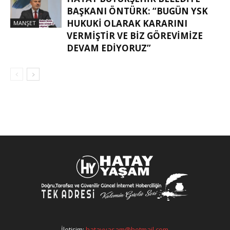
BAŞKANI ÖNTÜRK: “BUGÜN YSK
HUKUKI OLARAK KARARINI
MANŞET
VERMIŞTIR VE BIZ GÖREVIMIZE
DEVAM EDIYORUZ”
İletişim:
hatayyasam@hotmail.com