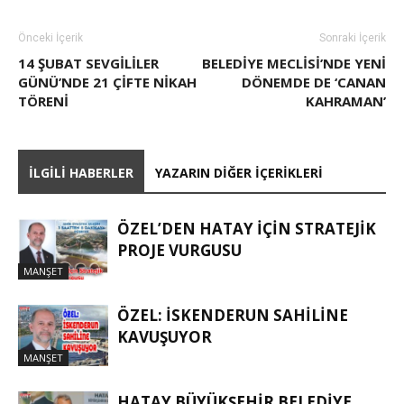
Önceki İçerik
Sonraki İçerik
14 ŞUBAT SEVGILILER
BELEDIYE MECLISI’NDE YENI
GÜNÜ’NDE 21 ÇIFTE NIKAH
DÖNEMDE DE ‘CANAN
TÖRENI
KAHRAMAN’
İLGILI HABERLER
YAZARIN DIĞER İÇERIKLERI
ÖZEL’DEN HATAY İÇIN STRATEJIK
PROJE VURGUSU
MANŞET
ÖZEL: İSKENDERUN SAHİLİNE
KAVUŞUYOR
MANŞET
HATAY BÜYÜKŞEHIR BELEDIYE