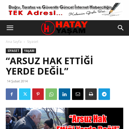
Ana Sayfa
Siyaset
SIYASET
YAŞAM
“ARSUZ HAK ETTIĞI
YERDE DEĞIL”
14 Şubat 2014