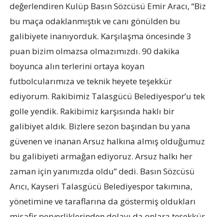
değerlendiren Kulüp Basın Sözcüsü Emir Aracı, “Biz
bu maça odaklanmıştık ve canı gönülden bu
galibiyete inanıyorduk. Karşılaşma öncesinde 3
puan bizim olmazsa olmazımızdı. 90 dakika
boyunca alın terlerini ortaya koyan
futbolcularımıza ve teknik heyete teşekkür
ediyorum. Rakibimiz Talasgücü Belediyespor’u tek
golle yendik. Rakibimiz karşısında haklı bir
galibiyet aldık. Bizlere sezon başından bu yana
güvenen ve inanan Arsuz halkına almış olduğumuz
bu galibiyeti armağan ediyoruz. Arsuz halkı her
zaman için yanımızda oldu” dedi. Basın Sözcüsü
Arıcı, Kayseri Talasgücü Belediyespor takımına,
yönetimine ve taraflarına da göstermiş oldukları
misafir perverliklerinden dolayı da onlara teşekkür