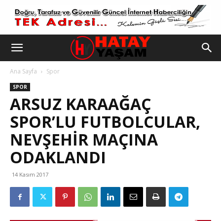
Ana Sayfa
Spor
SPOR
ARSUZ KARAAĞAÇ
SPOR’LU FUTBOLCULAR,
NEVŞEHIR MAÇINA
ODAKLANDI
14 Kasım 2017