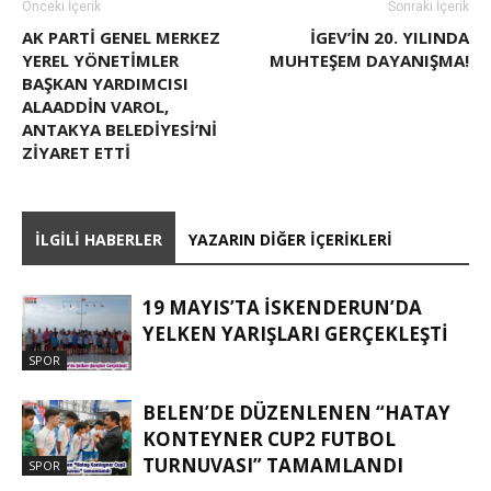
Önceki İçerik
Sonraki İçerik
AK PARTİ GENEL MERKEZ
İGEV’IN 20. YILINDA
YEREL YÖNETİMLER
MUHTEŞEM DAYANIŞMA!
BAŞKAN YARDIMCISI
ALAADDİN VAROL,
ANTAKYA BELEDİYESİ’Nİ
ZİYARET ETTİ
İLGILI HABERLER
YAZARIN DIĞER İÇERIKLERI
19 MAYIS’TA İSKENDERUN’DA
YELKEN YARIŞLARI GERÇEKLEŞTI
SPOR
BELEN’DE DÜZENLENEN “HATAY
KONTEYNER CUP2 FUTBOL
TURNUVASI” TAMAMLANDI
SPOR