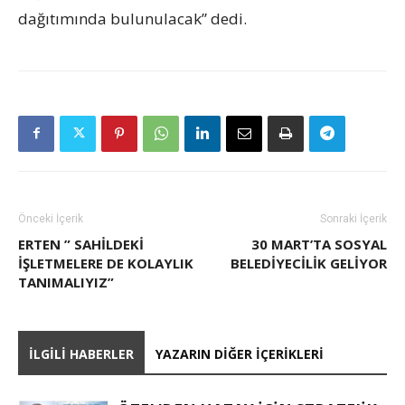
dağıtımında bulunulacak” dedi.
Önceki İçerik
Sonraki İçerik
ERTEN ” SAHILDEKI
30 MART’TA SOSYAL
IŞLETMELERE DE KOLAYLIK
BELEDIYECILIK GELIYOR
TANIMALIYIZ”
İLGILI HABERLER
YAZARIN DIĞER İÇERIKLERI