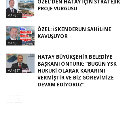
ÖZEL’DEN HATAY İÇIN STRATEJIK
PROJE VURGUSU
MANŞET
ÖZEL: İSKENDERUN SAHİLİNE
KAVUŞUYOR
MANŞET
HATAY BÜYÜKŞEHIR BELEDIYE
BAŞKANI ÖNTÜRK: “BUGÜN YSK
HUKUKI OLARAK KARARINI
MANŞET
VERMIŞTIR VE BIZ GÖREVIMIZE
DEVAM EDIYORUZ”