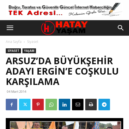
Ana Sayfa
Siyaset
SIYASET
YAŞAM
ARSUZ’DA BÜYÜKŞEHIR
ADAYI ERGIN’E COŞKULU
KARŞILAMA
04 Mart 2014