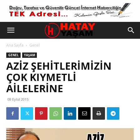
Ana Sayfa
Genel
GENEL
YAŞAM
AZİZ ŞEHİTLERİMİZİN
ÇOK KIYMETLİ
AİLELERİNE
08 Eylül 2015