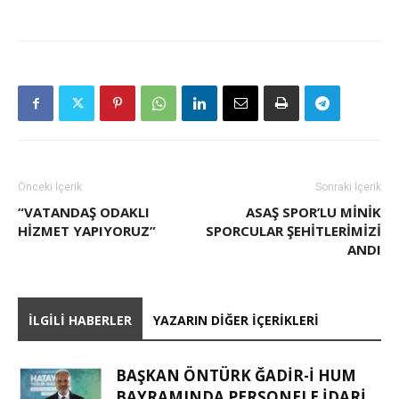
Önceki İçerik
Sonraki İçerik
“VATANDAŞ ODAKLI
ASAŞ SPOR’LU MİNİK
HIZMET YAPIYORUZ”
SPORCULAR ŞEHİTLERİMİZİ
ANDI
İLGILI HABERLER
YAZARIN DIĞER İÇERIKLERI
BAŞKAN ÖNTÜRK ĞADIR-İ HUM
BAYRAMINDA PERSONELE İDARI