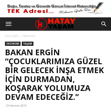
Ana Sayfa
Ekonomi
EKONOMI
YAŞAM
BAKAN ERGIN
“ÇOCUKLARIMIZA GÜZEL
BIR GELECEK INŞA ETMEK
IÇIN DURMADAN,
KOŞARAK YOLUMUZA
DEVAM EDECEĞIZ.”
25 Haziran 2013