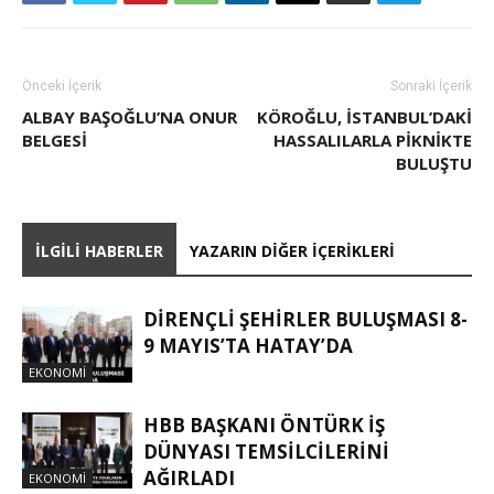
Önceki İçerik
Sonraki İçerik
ALBAY BAŞOĞLU’NA ONUR
KÖROĞLU, İSTANBUL’DAKİ
BELGESI
HASSALILARLA PİKNİKTE
BULUŞTU
İLGILI HABERLER
YAZARIN DIĞER İÇERIKLERI
DİRENÇLİ ŞEHİRLER BULUŞMASI 8-
9 MAYIS’TA HATAY’DA
EKONOMI
HBB BAŞKANI ÖNTÜRK İŞ
DÜNYASI TEMSİLCİLERİNİ
AĞIRLADI
EKONOMI