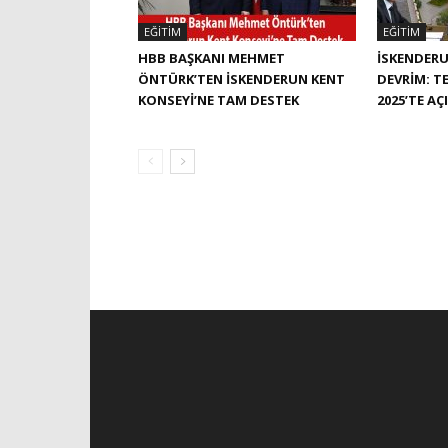
EĞITIM
EĞITIM
HBB BAŞKANI MEHMET
İSKENDERU
ÖNTÜRK’TEN İSKENDERUN KENT
DEVRIM: TE
KONSEYI’NE TAM DESTEK
2025’TE AÇ