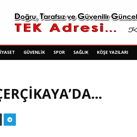
SIYASET
GÜVENLIK
SPOR
SAĞLIK
KÖŞE YAZILARI
ÇERÇIKAYA’DA…