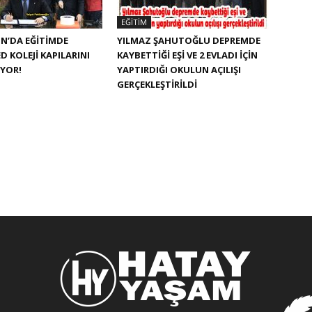
EĞITIM
N’DA EĞITIMDE
YILMAZ ŞAHUTOĞLU DEPREMDE
D KOLEJI KAPILARINI
KAYBETTIĞI EŞI VE 2 EVLADI IÇIN
IYOR!
YAPTIRDIĞI OKULUN AÇILIŞI
GERÇEKLEŞTIRILDI