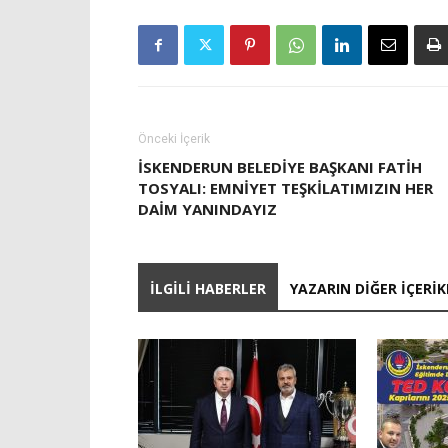
Önceki İçerik
İSKENDERUN BELEDİYE BAŞKANI FATİH
TOSYALI: EMNİYET TEŞKİLATIMIZIN HER
DAİM YANINDAYIZ
İLGILI HABERLER
YAZARIN DIĞER İÇERIK