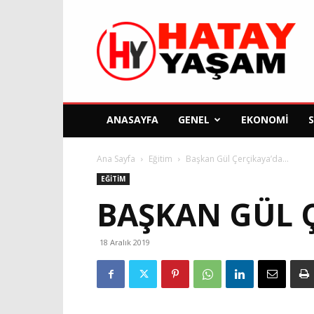
Hatay
Yaşam
Gazetesi
ANASAYFA
GENEL
EKONOMI
Ana Sayfa
Eğitim
Başkan Gül Çerçikaya’da…
EĞITIM
BAŞKAN GÜL 
18 Aralık 2019