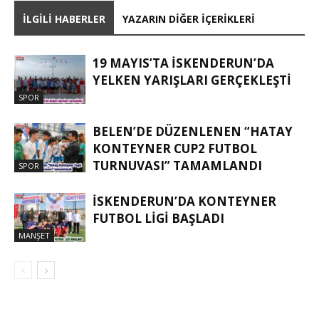
İLGILI HABERLER
YAZARIN DIĞER İÇERIKLERI
19 MAYIS’TA İSKENDERUN’DA
YELKEN YARIŞLARI GERÇEKLEŞTI
SPOR
BELEN’DE DÜZENLENEN “HATAY
KONTEYNER CUP2 FUTBOL
TURNUVASI” TAMAMLANDI
SPOR
İSKENDERUN’DA KONTEYNER
FUTBOL LİGİ BAŞLADI
MANŞET