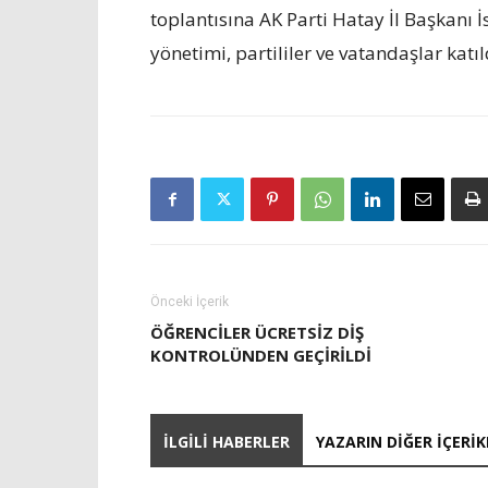
toplantısına AK Parti Hatay İl Başkanı İ
yönetimi, partililer ve vatandaşlar katıl
Önceki İçerik
ÖĞRENCILER ÜCRETSIZ DIŞ
KONTROLÜNDEN GEÇIRILDI
İLGILI HABERLER
YAZARIN DIĞER İÇERIK