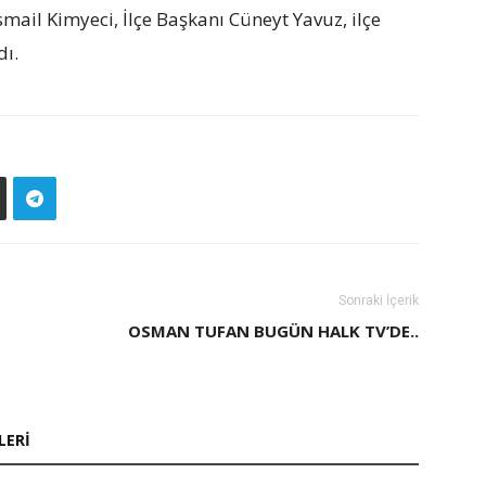
smail Kimyeci, İlçe Başkanı Cüneyt Yavuz, ilçe
dı.
Sonraki İçerik
OSMAN TUFAN BUGÜN HALK TV’DE..
LERI