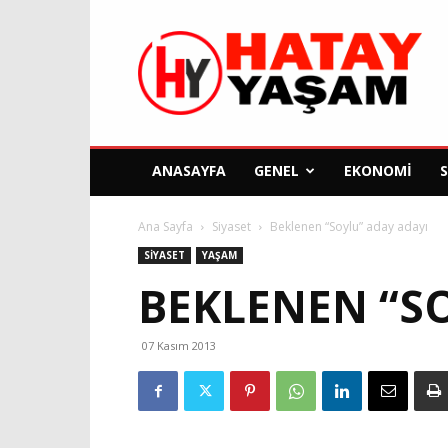
Hatay
Yaşam
Gazetesi
ANASAYFA
GENEL
EKONOMI
Ana Sayfa
Siyaset
Beklenen “Soylu” aday adayı
SIYASET
YAŞAM
BEKLENEN “S
07 Kasım 2013