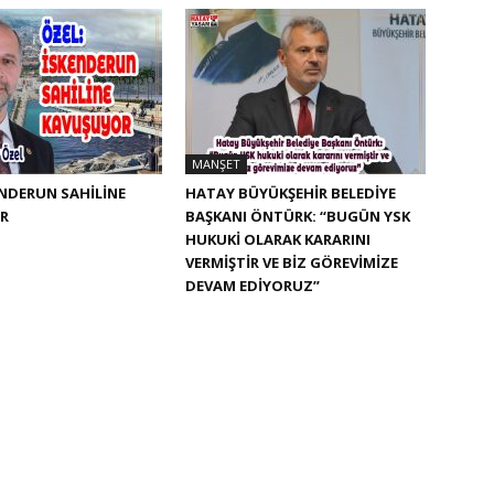
MANŞET
ENDERUN SAHİLİNE
HATAY BÜYÜKŞEHIR BELEDIYE
R
BAŞKANI ÖNTÜRK: “BUGÜN YSK
HUKUKI OLARAK KARARINI
VERMIŞTIR VE BIZ GÖREVIMIZE
DEVAM EDIYORUZ”