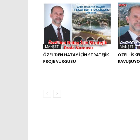
MANŞET
MANŞET
ÖZEL’DEN HATAY İÇIN STRATEJIK
ÖZEL: İSK
PROJE VURGUSU
KAVUŞUYO