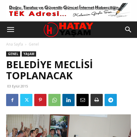
Ana Sayfa
Genel
GENEL
YAŞAM
BELEDIYE MECLISI
TOPLANACAK
03 Eylül 2015