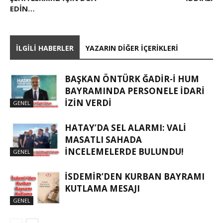
EDİN…
İLGILI HABERLER
YAZARIN DIĞER İÇERIKLERI
BAŞKAN ÖNTÜRK ĞADIR-İ HUM
BAYRAMINDA PERSONELE İDARI
İZIN VERDI
GENEL
HATAY’DA SEL ALARMI: VALI
MASATLI SAHADA
İNCELEMELERDE BULUNDU!
GENEL
İSDEMIR’DEN KURBAN BAYRAMI
KUTLAMA MESAJI
GENEL