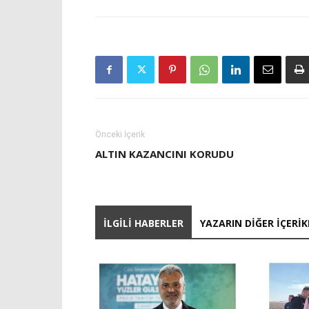
Önceki İçerik
ALTIN KAZANCINI KORUDU
İLGILI HABERLER
YAZARIN DIĞER İÇERIK