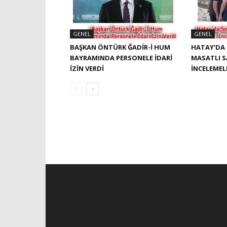
GENEL
GENEL
BAŞKAN ÖNTÜRK ĞADIR-İ HUM
HATAY’DA 
BAYRAMINDA PERSONELE İDARI
MASATLI 
İZIN VERDI
İNCELEME