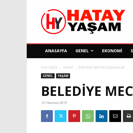
Hatay
Yaşam
Gazetesi
ANASAYFA
GENEL
EKONOMI
Ana Sayfa
Genel
Belediye Meclisi toplanacak
GENEL
YAŞAM
BELEDIYE ME
01 Haziran 2015