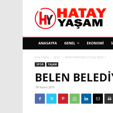
Hatay
Yaşam
Gazetesi
ANASAYFA
GENEL
EKONOMI
Ana Sayfa
Spor
Belen Belediye 2 Asaş Spor 1
SPOR
YAŞAM
BELEN BELEDI
09 Kasım 2013