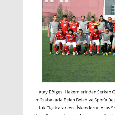
Hatay Bölgesi Hakemlerinden Serkan Göz
müsabakada Belen Belediye Spor’a üç p
Ufuk Çiçek atarken , İskenderun Asaş S