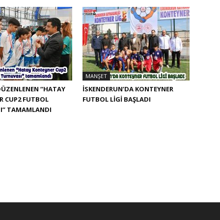
MANŞET
DÜZENLENEN “HATAY
İSKENDERUN’DA KONTEYNER
R CUP2 FUTBOL
FUTBOL LİGİ BAŞLADI
I” TAMAMLANDI