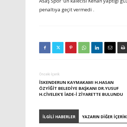
Asaş Spor ‘un kalecisi Kenan yaptığı gü
penaltıya geçit vermedi .
Önceki İçerik
İSKENDERUN KAYMAKAMI H.HASAN
ÖZYIĞIT BELEDIYE BAŞKANI DR.YUSUF
H.CIVELEK’E IADE-I ZIYARETTE BULUNDU
İLGILI HABERLER
YAZARIN DIĞER İÇERIK