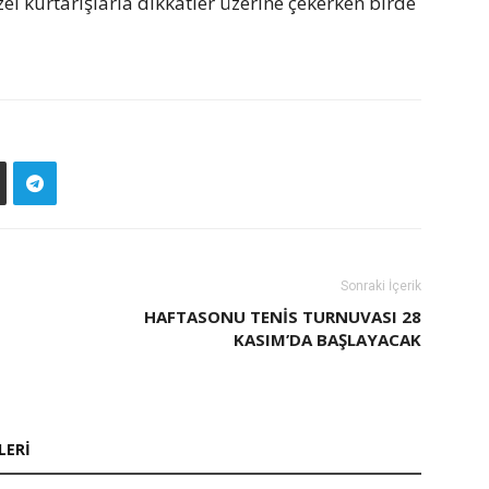
zel kurtarışlarla dikkatler üzerine çekerken birde
Sonraki İçerik
HAFTASONU TENIS TURNUVASI 28
KASIM’DA BAŞLAYACAK
LERI