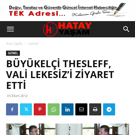
Ana Sayfa
Genel
GENEL
BÜYÜKELÇI THESLEFF,
VALI LEKESIZ’I ZIYARET
ETTI
05 Ekim 2012