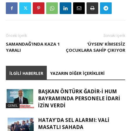
Önceki İçerik
Sonraki İçerik
SAMANDAĞ’INDA KAZA 1
‘ÜYSEN’ KIMSESIZ
YARALI
ÇOCUKLARA SAHIP ÇIKIYOR
İLGILI HABERLER
YAZARIN DIĞER İÇERIKLERI
BAŞKAN ÖNTÜRK ĞADIR-İ HUM
BAYRAMINDA PERSONELE İDARI
İZIN VERDI
GENEL
HATAY’DA SEL ALARMI: VALI
MASATLI SAHADA