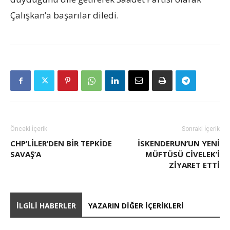
Çalışkan’a başarılar diledi.
Önceki İçerik
Sonraki İçerik
CHP’LİLER’DEN BİR TEPKİDE
İSKENDERUN’UN YENI
SAVAŞ’A
MÜFTÜSÜ CIVELEK’I
ZIYARET ETTI
İLGILI HABERLER
YAZARIN DIĞER İÇERIKLERI