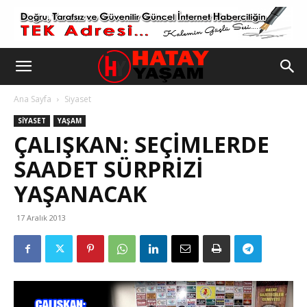
Ana Sayfa
Siyaset
SIYASET
YAŞAM
ÇALIŞKAN: SEÇİMLERDE
SAADET SÜRPRİZİ
YAŞANACAK
17 Aralık 2013