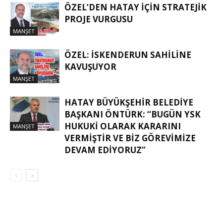
ÖZEL’DEN HATAY İÇIN STRATEJIK
PROJE VURGUSU
MANŞET
ÖZEL: İSKENDERUN SAHİLİNE
KAVUŞUYOR
MANŞET
HATAY BÜYÜKŞEHIR BELEDIYE
BAŞKANI ÖNTÜRK: “BUGÜN YSK
HUKUKI OLARAK KARARINI
MANŞET
VERMIŞTIR VE BIZ GÖREVIMIZE
DEVAM EDIYORUZ”