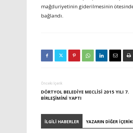
mağduriyetinin giderilmesinin ötesinde
bağlandı.
Önceki İçerik
DÖRTYOL BELEDİYE MECLİSİ 2015 YILI 7.
BİRLEŞİMİNİ YAPTI
İLGILI HABERLER
YAZARIN DIĞER İÇERIK