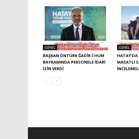
GENEL
GENEL
BAŞKAN ÖNTÜRK ĞADIR-İ HUM
HATAY’DA 
BAYRAMINDA PERSONELE İDARI
MASATLI 
İZIN VERDI
İNCELEME