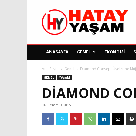
Hatay
Yaşam
Gazetesi
ANASAYFA
GENEL
EKONOMI
Ana Sayfa
Genel
Diamond Consept Üyelerine Müjd
GENEL
YAŞAM
DIAMOND CONS
02 Temmuz 2015