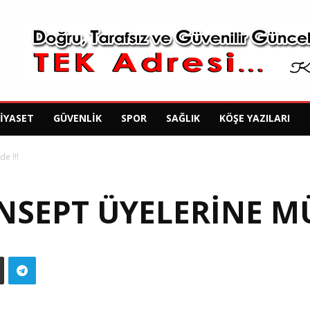
SIYASET
GÜVENLIK
SPOR
SAĞLIK
KÖŞE YAZILARI
e !!!
EPT ÜYELERINE MÜJ