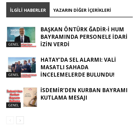
İLGILI HABERLER
YAZARIN DIĞER İÇERIKLERI
BAŞKAN ÖNTÜRK ĞADIR-İ HUM
BAYRAMINDA PERSONELE İDARI
İZIN VERDI
GENEL
HATAY’DA SEL ALARMI: VALI
MASATLI SAHADA
İNCELEMELERDE BULUNDU!
GENEL
İSDEMIR’DEN KURBAN BAYRAMI
KUTLAMA MESAJI
GENEL