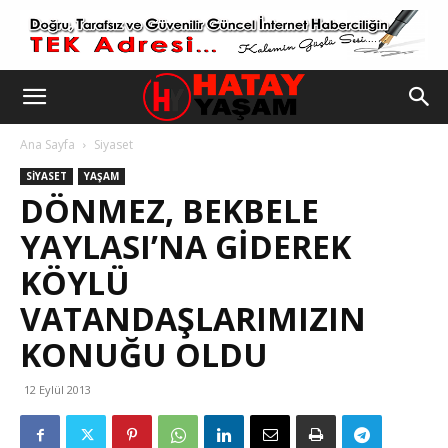
Ana Sayfa
Siyaset
SIYASET
YAŞAM
DÖNMEZ, BEKBELE
YAYLASI’NA GIDEREK
KÖYLÜ
VATANDAŞLARIMIZIN
KONUĞU OLDU
12 Eylül 2013