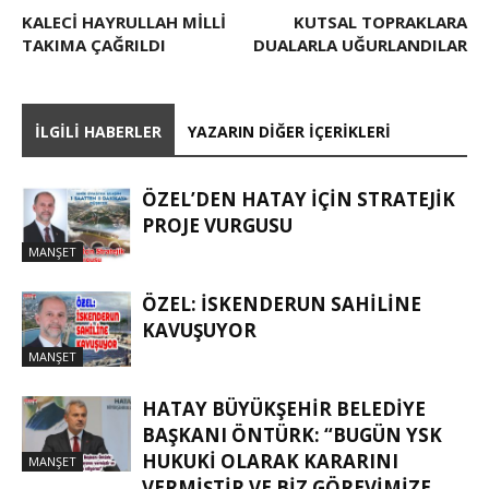
KALECI HAYRULLAH MILLI
KUTSAL TOPRAKLARA
TAKIMA ÇAĞRILDI
DUALARLA UĞURLANDILAR
İLGILI HABERLER
YAZARIN DIĞER İÇERIKLERI
ÖZEL’DEN HATAY İÇIN STRATEJIK
PROJE VURGUSU
MANŞET
ÖZEL: İSKENDERUN SAHİLİNE
KAVUŞUYOR
MANŞET
HATAY BÜYÜKŞEHIR BELEDIYE
BAŞKANI ÖNTÜRK: “BUGÜN YSK
HUKUKI OLARAK KARARINI
MANŞET
VERMIŞTIR VE BIZ GÖREVIMIZE