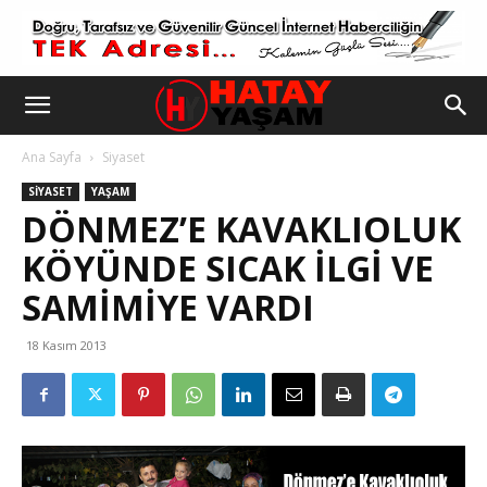
Ana Sayfa
Siyaset
SIYASET
YAŞAM
DÖNMEZ’E KAVAKLIOLUK
KÖYÜNDE SICAK ILGI VE
SAMIMIYE VARDI
18 Kasım 2013