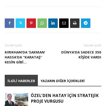
Önceki İçerik
Sonraki İçerik
KIRIKHAN’DA ‘SAKMAN’
DÜNYA’DA SADECE 350
HASSA’DA “KARATAŞ”
KESIN GIBI…
İLGILI HABERLER
YAZARIN DIĞER İÇERIKLERI
ÖZEL’DEN HATAY İÇIN STRATEJIK
PROJE VURGUSU