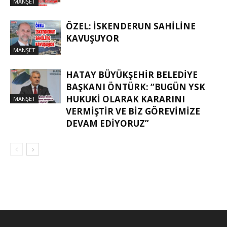
MANŞET
ÖZEL: İSKENDERUN SAHİLİNE
KAVUŞUYOR
MANŞET
HATAY BÜYÜKŞEHIR BELEDIYE
BAŞKANI ÖNTÜRK: “BUGÜN YSK
HUKUKI OLARAK KARARINI
MANŞET
VERMIŞTIR VE BIZ GÖREVIMIZE
DEVAM EDIYORUZ”