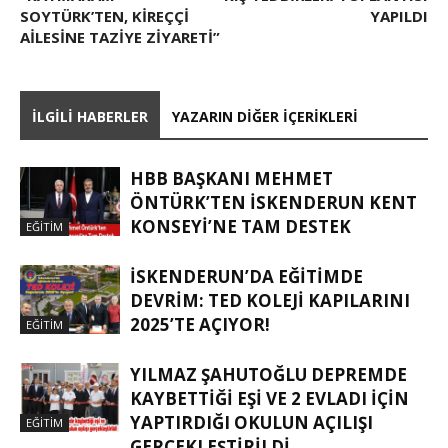
SOYTÜRK’TEN, KİREÇÇİ
YAPILDI
AİLESİNE TAZİYE ZİYARETİ”
İLGILI HABERLER
YAZARIN DIĞER İÇERIKLERI
HBB BAŞKANI MEHMET
ÖNTÜRK’TEN İSKENDERUN KENT
KONSEYI’NE TAM DESTEK
EĞITIM
İSKENDERUN’DA EĞITIMDE
DEVRIM: TED KOLEJI KAPILARINI
2025’TE AÇIYOR!
EĞITIM
YILMAZ ŞAHUTOĞLU DEPREMDE
KAYBETTIĞI EŞI VE 2 EVLADI IÇIN
YAPTIRDIĞI OKULUN AÇILIŞI
EĞITIM
GERÇEKLEŞTIRILDI