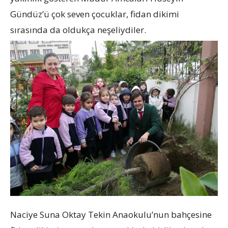
Gündüz’ü çok seven çocuklar, fidan dikimi
sırasında da oldukça neşeliydiler.
Naciye Suna Oktay Tekin Anaokulu’nun bahçesine