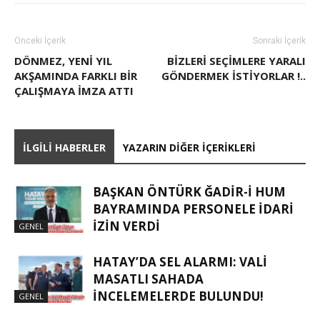
Önceki İçerik
Sonraki İçerik
DÖNMEZ, YENI YIL
BİZLERİ SEÇİMLERE YARALI
AKŞAMINDA FARKLI BIR
GÖNDERMEK İSTİYORLAR !..
ÇALIŞMAYA IMZA ATTI
İLGILI HABERLER
YAZARIN DIĞER İÇERIKLERI
BAŞKAN ÖNTÜRK ĞADIR-İ HUM
BAYRAMINDA PERSONELE İDARI
İZIN VERDI
GENEL
HATAY’DA SEL ALARMI: VALI
MASATLI SAHADA
İNCELEMELERDE BULUNDU!
GENEL