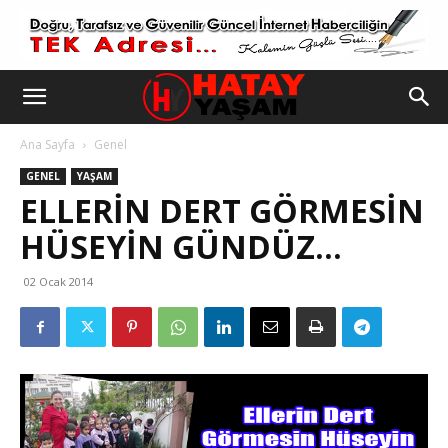
Ana Sayfa
Genel
GENEL
YAŞAM
ELLERIN DERT GÖRMESIN
HÜSEYIN GÜNDÜZ…
02 Ocak 2014