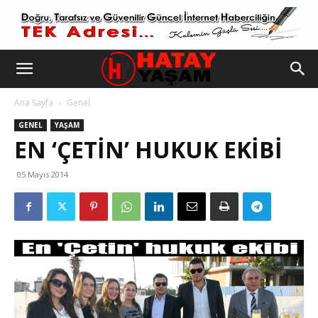
Ana Sayfa
Genel
GENEL
YAŞAM
EN ‘ÇETIN’ HUKUK EKIBI
05 Mayıs 2014