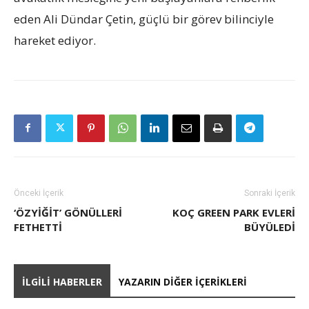
eden Ali Dündar Çetin, güçlü bir görev bilinciyle
hareket ediyor.
Önceki İçerik
Sonraki İçerik
‘ÖZYIĞIT’ GÖNÜLLERI
KOÇ GREEN PARK EVLERI
FETHETTI
BÜYÜLEDI
İLGILI HABERLER
YAZARIN DIĞER İÇERIKLERI