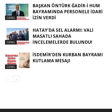
BAŞKAN ÖNTÜRK ĞADIR-İ HUM
BAYRAMINDA PERSONELE İDARI
İZIN VERDI
GENEL
HATAY’DA SEL ALARMI: VALI
MASATLI SAHADA
İNCELEMELERDE BULUNDU!
GENEL
İSDEMIR’DEN KURBAN BAYRAMI
KUTLAMA MESAJI
GENEL