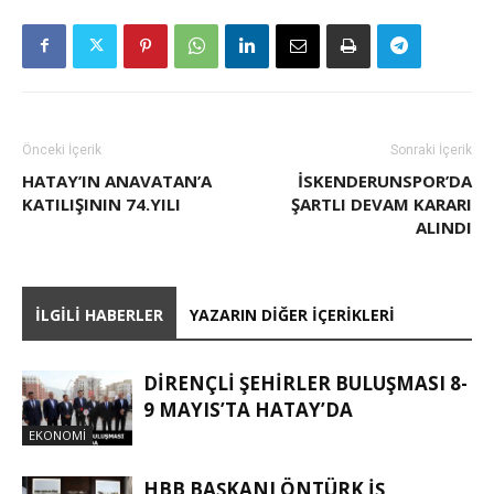
Önceki İçerik
Sonraki İçerik
HATAY’IN ANAVATAN’A
İSKENDERUNSPOR’DA
KATILIŞININ 74.YILI
ŞARTLI DEVAM KARARI
ALINDI
İLGILI HABERLER
YAZARIN DIĞER İÇERIKLERI
DİRENÇLİ ŞEHİRLER BULUŞMASI 8-
9 MAYIS’TA HATAY’DA
EKONOMI
HBB BAŞKANI ÖNTÜRK İŞ