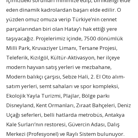
içimizdeki sorunları minimize edip, birlikteliği elde
eden dinamik kadrolardan başarı elde edilir. O
yüzden omuz omuza verip Türkiye’nin cennet
parçalarından biri olan Hatay’ı hak ettiği yere
taşıyacağız. Projelerimiz içinde, 7500 dönümlük
Milli Park, Kruvaziyer Limanı, Tersane Projesi,
Teleferik, Kızılgöl, Kültür-Aktivasyon, her ilçeye
modern hayvan satış yerleri ve mezbahane,
Modern balıkçı çarşısı, Sebze Hali, 2. El Oto alım-
satım yerleri, semt sahaları ve spor kompleksi,
Ekolojik Yayla Turizmi, Plajlar, Bölge parkı
Disneyland, Kent Ormanları, Zıraat Bahçeleri, Deniz
Uçağı seferleri, belli hatlarda metrobüs, Antakya
Kale Surları’nın restoresi, Güvercin Adası, Dalış
Merkezi (Profesyonel) ve Raylı Sistem bulunuyor.