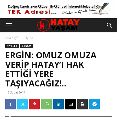
Ana Sayfa
Siyaset
SIYASET
YAŞAM
ERGIN: OMUZ OMUZA
VERIP HATAY’I HAK
ETTIĞI YERE
TAŞIYACAĞIZ!..
12 Şubat 2014