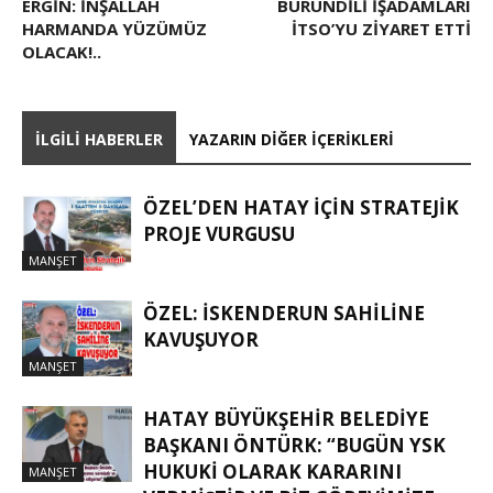
ERGIN: İNŞALLAH
BURUNDILI IŞADAMLARI
HARMANDA YÜZÜMÜZ
İTSO’YU ZIYARET ETTI
OLACAK!..
İLGILI HABERLER
YAZARIN DIĞER İÇERIKLERI
ÖZEL’DEN HATAY İÇIN STRATEJIK
PROJE VURGUSU
MANŞET
ÖZEL: İSKENDERUN SAHİLİNE
KAVUŞUYOR
MANŞET
HATAY BÜYÜKŞEHIR BELEDIYE
BAŞKANI ÖNTÜRK: “BUGÜN YSK
HUKUKI OLARAK KARARINI
MANŞET