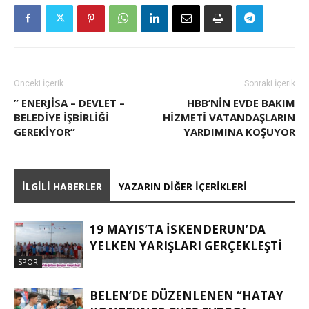
Önceki İçerik
Sonraki İçerik
” ENERJİSA – DEVLET –
HBB’NİN EVDE BAKIM
BELEDIYE IŞBIRLIĞI
HİZMETİ VATANDAŞLARIN
GEREKIYOR”
YARDIMINA KOŞUYOR
İLGILI HABERLER
YAZARIN DIĞER İÇERIKLERI
19 MAYIS’TA İSKENDERUN’DA
YELKEN YARIŞLARI GERÇEKLEŞTI
SPOR
BELEN’DE DÜZENLENEN “HATAY