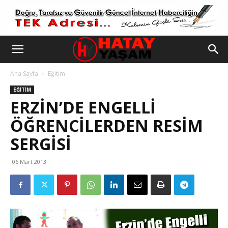
Ana Sayfa
Eğitim
EĞITIM
ERZIN’DE ENGELLI
ÖĞRENCILERDEN RESIM
SERGISI
06 Mart 2013