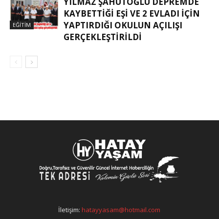
YILMAZ ŞAHUTOĞLU DEPREMDE
KAYBETTIĞI EŞI VE 2 EVLADI IÇIN
YAPTIRDIĞI OKULUN AÇILIŞI
EĞITIM
GERÇEKLEŞTIRILDI
İletişim:
hatayyasam@hotmail.com