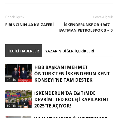
Önceki İçerik
Sonraki İçerik
FIRINCININ 40 KG ZAFERI
İSKENDERUNSPOR 1967 –
BATMAN PETROLSPOR 3 – 0
İLGILI HABERLER
YAZARIN DIĞER İÇERIKLERI
HBB BAŞKANI MEHMET
ÖNTÜRK’TEN İSKENDERUN KENT
KONSEYI’NE TAM DESTEK
EĞITIM
İSKENDERUN’DA EĞITIMDE
DEVRIM: TED KOLEJI KAPILARINI
2025’TE AÇIYOR!
EĞITIM