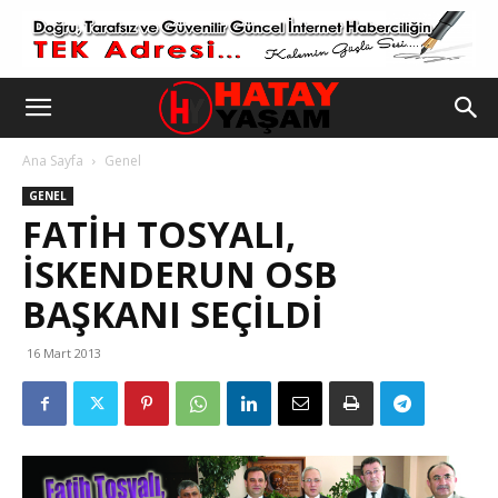
Ana Sayfa
Genel
GENEL
FATIH TOSYALI,
İSKENDERUN OSB
BAŞKANI SEÇILDI
16 Mart 2013