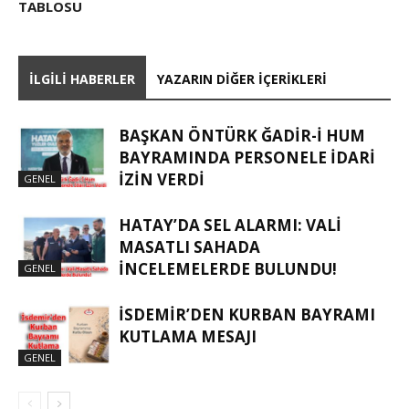
TABLOSU
İLGILI HABERLER
YAZARIN DIĞER İÇERIKLERI
BAŞKAN ÖNTÜRK ĞADIR-İ HUM
BAYRAMINDA PERSONELE İDARI
İZIN VERDI
GENEL
HATAY’DA SEL ALARMI: VALI
MASATLI SAHADA
İNCELEMELERDE BULUNDU!
GENEL
İSDEMIR’DEN KURBAN BAYRAMI
KUTLAMA MESAJI
GENEL