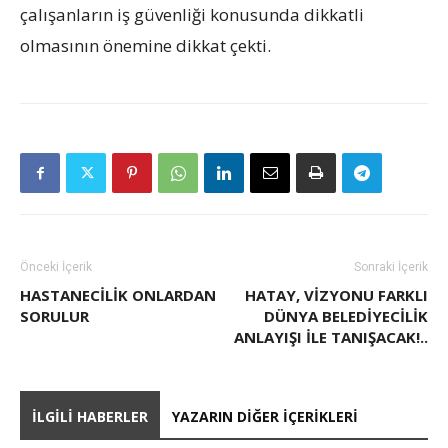
çalışanların iş güvenliği konusunda dikkatli
olmasının önemine dikkat çekti.
Önceki İçerik
Sonraki İçerik
HASTANECILIK ONLARDAN
HATAY, VIZYONU FARKLI
SORULUR
DÜNYA BELEDIYECILIK
ANLAYIŞI ILE TANIŞACAK!..
İLGILI HABERLER
YAZARIN DIĞER İÇERIKLERI