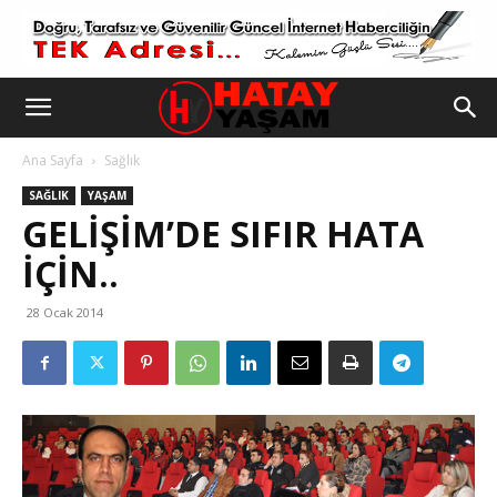
Ana Sayfa
Sağlık
SAĞLIK
YAŞAM
GELIŞIM’DE SIFIR HATA
İÇIN..
28 Ocak 2014