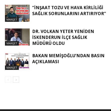
“İNŞAAT TOZU VE HAVA KIRLILIĞI
SAĞLIK SORUNLARINI ARTIRIYOR”
MANŞET
DR. VOLKAN YETER YENIDEN
İSKENDERUN İLÇE SAĞLIK
MÜDÜRÜ OLDU
MANŞET
BAKAN MEMIŞOĞLU’NDAN BASIN
AÇIKLAMASI
MANŞET