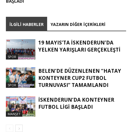
BAŞLADI
İLGILI HABERLER
YAZARIN DIĞER İÇERIKLERI
19 MAYIS’TA İSKENDERUN’DA
YELKEN YARIŞLARI GERÇEKLEŞTI
SPOR
BELEN’DE DÜZENLENEN “HATAY
KONTEYNER CUP2 FUTBOL
TURNUVASI” TAMAMLANDI
SPOR
İSKENDERUN’DA KONTEYNER
FUTBOL LİGİ BAŞLADI
MANŞET