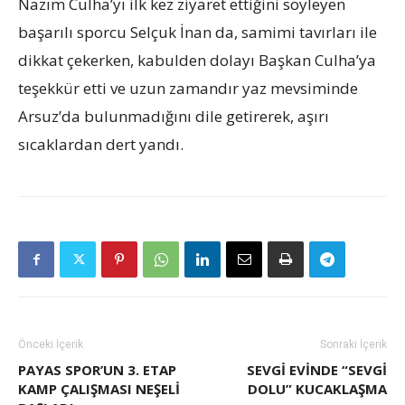
Nazım Culha’yı ilk kez ziyaret ettiğini söyleyen
başarılı sporcu Selçuk İnan da, samimi tavırları ile
dikkat çekerken, kabulden dolayı Başkan Culha’ya
teşekkür etti ve uzun zamandır yaz mevsiminde
Arsuz’da bulunmadığını dile getirerek, aşırı
sıcaklardan dert yandı.
Önceki İçerik
Sonraki İçerik
PAYAS SPOR’UN 3. ETAP
SEVGI EVINDE “SEVGI
KAMP ÇALIŞMASI NEŞELİ
DOLU” KUCAKLAŞMA