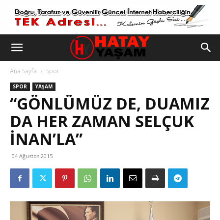
Ana Sayfa
Spor
SPOR
YAŞAM
“GÖNLÜMÜZ DE, DUAMIZ
DA HER ZAMAN SELÇUK
İNAN’LA”
04 Ağustos 2015