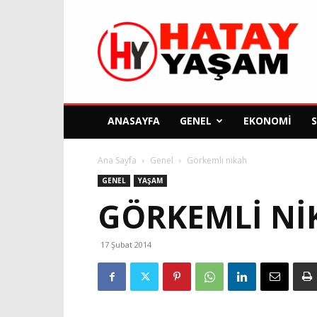
Hatay
Yaşam
Gazetesi
ANASAYFA
GENEL
EKONOMI
Ana Sayfa
Genel
Görkemli nikah
GENEL
YAŞAM
GÖRKEMLI NI
17 Şubat 2014