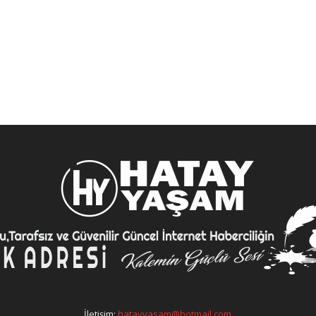
İletişim:
hatayyasam@hotmail.com