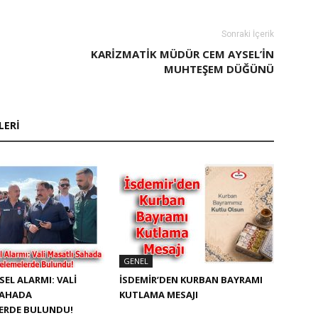
Sonraki İçerik
KARIZMATIK MÜDÜR CEM AYSEL’IN
MUHTEŞEM DÜĞÜNÜ
LERI
GENEL
SEL ALARMI: VALI
İSDEMIR’DEN KURBAN BAYRAMI
SAHADA
KUTLAMA MESAJI
LERDE BULUNDU!