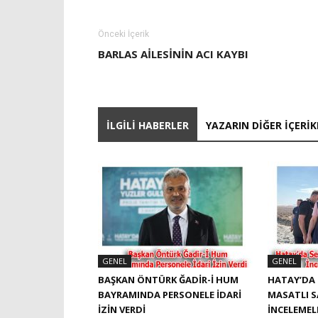
Önceki İçerik
BARLAS AILESININ ACI KAYBI
İLGILI HABERLER
YAZARIN DIĞER İÇERIK
GENEL
GENEL
BAŞKAN ÖNTÜRK ĞADIR-İ HUM
HATAY’DA 
BAYRAMINDA PERSONELE İDARI
MASATLI 
İZIN VERDI
İNCELEME