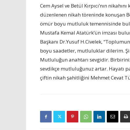
Cem Aysel ve Betül Kırpıcı’nın nikahını
düzenlenen nikah töreninde konuşan Bel
ömür boyu mutluluk temennisinde bul
Mustafa Kemal Atatürk’ün imzası buluna
Başkanı Dr.Yusuf H.Civelek, “Toplumun te
boyu saadetler, mutluluklar dilerim. Şi
Mutluluğun anahtarı sevgidir. Birbirinizi
sevdikçe mutluluğunuz artar. Hayatı pa
çiftin nikah şahitliğini Mehmet Cevat 