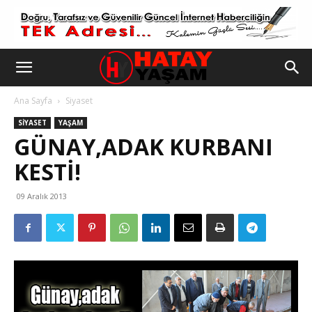
Ana Sayfa
Siyaset
SIYASET
YAŞAM
GÜNAY,ADAK KURBANI
KESTI!
09 Aralık 2013