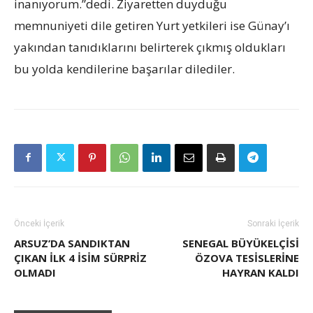
inanıyorum.”dedi. Ziyaretten duyduğu
memnuniyeti dile getiren Yurt yetkileri ise Günay’ı
yakından tanıdıklarını belirterek çıkmış oldukları
bu yolda kendilerine başarılar dilediler.
Önceki İçerik
Sonraki İçerik
ARSUZ’DA SANDIKTAN
SENEGAL BÜYÜKELÇISI
ÇIKAN ILK 4 ISIM SÜRPRIZ
ÖZOVA TESISLERINE
OLMADI
HAYRAN KALDI