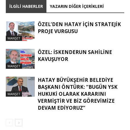
İLGILI HABERLER
YAZARIN DIĞER İÇERIKLERI
ÖZEL’DEN HATAY İÇIN STRATEJIK
PROJE VURGUSU
MANŞET
ÖZEL: İSKENDERUN SAHİLİNE
KAVUŞUYOR
MANŞET
HATAY BÜYÜKŞEHIR BELEDIYE
BAŞKANI ÖNTÜRK: “BUGÜN YSK
HUKUKI OLARAK KARARINI
MANŞET
VERMIŞTIR VE BIZ GÖREVIMIZE
DEVAM EDIYORUZ”