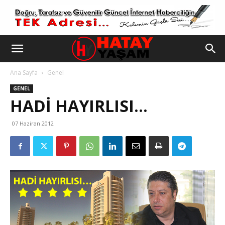
Ana Sayfa
Genel
GENEL
HADI HAYIRLISI…
07 Haziran 2012