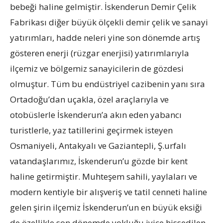
bebeği haline gelmiştir. İskenderun Demir Çelik
Fabrikası diğer büyük ölçekli demir çelik ve sanayi
yatırımları, hadde neleri yine son dönemde artış
gösteren enerji (rüzgar enerjisi) yatırımlarıyla
ilçemiz ve bölgemiz sanayicilerin de gözdesi
olmuştur. Tüm bu endüstriyel cazibenin yanı sıra
Ortadoğu’dan uçakla, özel araçlarıyla ve
otobüslerle İskenderun’a akın eden yabancı
turistlerle, yaz tatillerini geçirmek isteyen
Osmaniyeli, Antakyalı ve Gaziantepli, Ş.urfalı
vatandaşlarımız, İskenderun’u gözde bir kent
haline getirmiştir. Muhteşem sahili, yaylaları ve
modern kentiyle bir alışveriş ve tatil cenneti haline
gelen şirin ilçemiz İskenderun’un en büyük eksiği
de özellikle son dönemde yokluğu iyice hissedilen