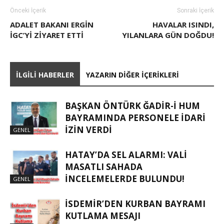
Önceki İçerik
Sonraki İçerik
ADALET BAKANI ERGIN
HAVALAR ISINDI,
İGC’YI ZIYARET ETTI
YILANLARA GÜN DOĞDU!
İLGILI HABERLER
YAZARIN DIĞER İÇERIKLERI
BAŞKAN ÖNTÜRK ĞADIR-İ HUM
BAYRAMINDA PERSONELE İDARI
İZIN VERDI
GENEL
HATAY’DA SEL ALARMI: VALI
MASATLI SAHADA
İNCELEMELERDE BULUNDU!
GENEL
İSDEMIR’DEN KURBAN BAYRAMI
KUTLAMA MESAJI