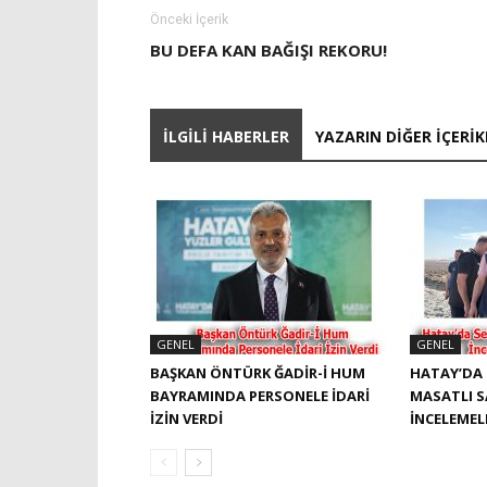
Önceki İçerik
BU DEFA KAN BAĞIŞI REKORU!
İLGILI HABERLER
YAZARIN DIĞER İÇERIK
GENEL
GENEL
BAŞKAN ÖNTÜRK ĞADIR-İ HUM
HATAY’DA 
BAYRAMINDA PERSONELE İDARI
MASATLI 
İZIN VERDI
İNCELEME