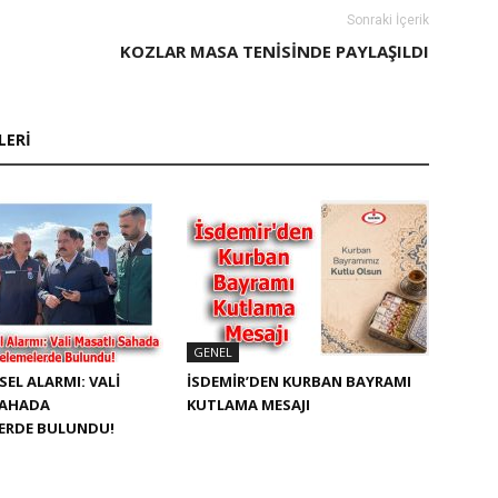
Sonraki İçerik
KOZLAR MASA TENISINDE PAYLAŞILDI
LERI
GENEL
SEL ALARMI: VALI
İSDEMIR’DEN KURBAN BAYRAMI
SAHADA
KUTLAMA MESAJI
LERDE BULUNDU!