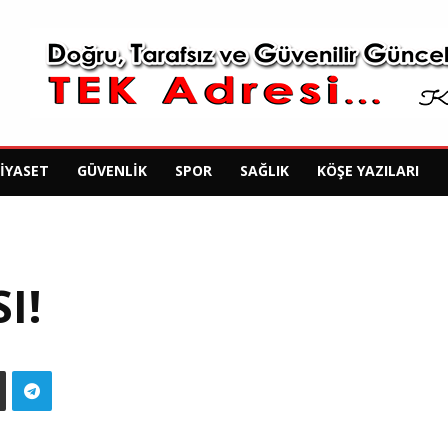
SIYASET
GÜVENLIK
SPOR
SAĞLIK
KÖŞE YAZILARI
I!