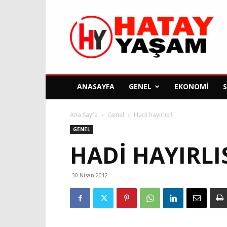
Hatay
Yaşam
Gazetesi
ANASAYFA
GENEL
EKONOMI
Ana Sayfa
Genel
Hadi hayırlısı!
GENEL
HADI HAYIRLIS
30 Nisan 2012