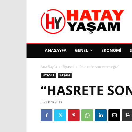
Hatay
Yaşam
Gazetesi
ANASAYFA
GENEL
EKONOMI
Ana Sayfa
Siyaset
SIYASET
YAŞAM
07 Ekim 2013