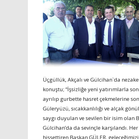
Üçgüllük, Akçalı ve Gülcihan`da nezak
konuştu; “İşsizliğe yeni yatırımlarla so
ayrılıp gurbette hasret çekmelerine son
Güleryüzü, sıcakkanlılığı ve alçak gönü
saygı duyulan ve sevilen bir isim olan
Gülcihan’da da sevinçle karşılandı. Her
hissettiren Başkan GÜLER, geleceğimizi