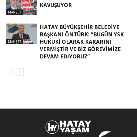
KAVUŞUYOR
MANŞET
HATAY BÜYÜKŞEHIR BELEDIYE
BAŞKANI ÖNTÜRK: “BUGÜN YSK
HUKUKI OLARAK KARARINI
MANŞET
VERMIŞTIR VE BIZ GÖREVIMIZE
DEVAM EDIYORUZ”