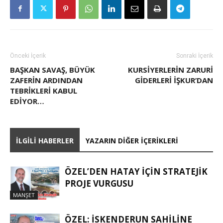
Önceki İçerik
Sonraki İçerik
BAŞKAN SAVAŞ, BÜYÜK
KURSİYERLERİN ZARURİ
ZAFERİN ARDINDAN
GİDERLERİ İŞKUR’DAN
TEBRİKLERİ KABUL
EDİYOR…
İLGILI HABERLER
YAZARIN DIĞER İÇERIKLERI
ÖZEL’DEN HATAY İÇIN STRATEJIK
PROJE VURGUSU
MANŞET
ÖZEL: İSKENDERUN SAHİLİNE