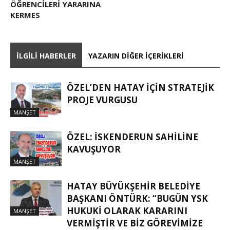
ÖĞRENCILERI YARARINA
KERMES
İLGILI HABERLER
YAZARIN DIĞER İÇERIKLERI
ÖZEL’DEN HATAY İÇIN STRATEJIK
PROJE VURGUSU
MANŞET
ÖZEL: İSKENDERUN SAHİLİNE
KAVUŞUYOR
MANŞET
HATAY BÜYÜKŞEHIR BELEDIYE
BAŞKANI ÖNTÜRK: “BUGÜN YSK
HUKUKI OLARAK KARARINI
MANŞET
VERMIŞTIR VE BIZ GÖREVIMIZE