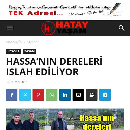
Ana Sayfa
Siyaset
SIYASET
YAŞAM
HASSA’NIN DERELERI
ISLAH EDILIYOR
09 Nisan 2013