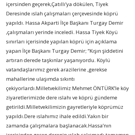
içersinden geçerek,Çatıllı’ya dökülen, Tiyek
Deresinde ıslah çalışmaları çerçevesinde köprü
yapıldı. Hassa Akparti İlçe Başkanı Turgay Demir
,çalışmaları yerinde inceledi. Hassa Tiyek Köyü
sınırları içerisinde yapılan köprü için açıklama
yapan İlçe Başkanı Turgay Demir; “Kışın şiddetini
artıran derede taşkınlar yaşanıyordu. Köylü
vatandaşlarımız gerek arazilerine ,gerekse
mahallerine ulaşımda sıkıntı
çekiyorlardı.Milletvekilimiz Mehmet ÖNTÜRK’le köy
ziyaretlerimizde dere ıslahı ve köprü gündeme
getirildi.Milletvekilimizin gayretleriyle köprümüz
yapıldı.Dere ıslahımız ihale edildi.Yakın bir
zamanda çalışmalara başlanacak.Hassa’nın
içerisinden geçen derenin ıslah çalışmadı tamamen