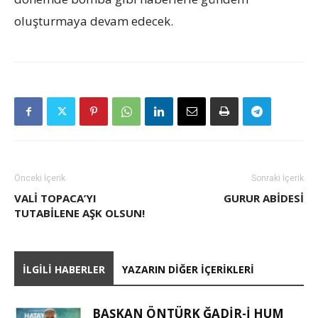
oluşturmaya devam edecek.
Önceki İçerik
Sonraki İçerik
VALI TOPACA’YI
GURUR ABIDESI
TUTABILENE AŞK OLSUN!
İLGILI HABERLER
YAZARIN DIĞER İÇERIKLERI
BAŞKAN ÖNTÜRK ĞADIR-İ HUM