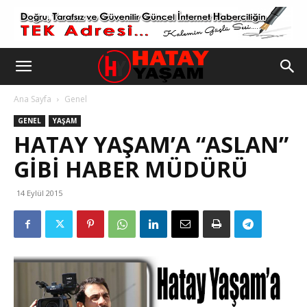
Ana Sayfa
Genel
GENEL
YAŞAM
HATAY YAŞAM’A “ASLAN”
GIBI HABER MÜDÜRÜ
14 Eylül 2015