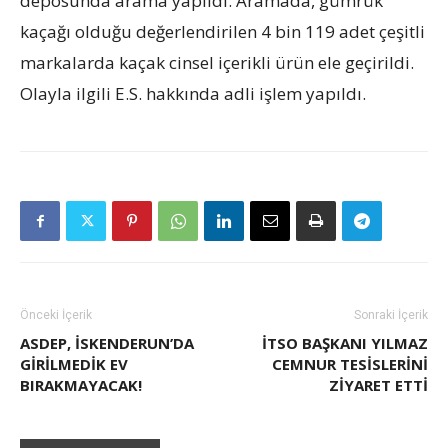
deposunda arama yapıldı. Aramada, gümrük
kaçağı olduğu değerlendirilen 4 bin 119 adet çeşitli
markalarda kaçak cinsel içerikli ürün ele geçirildi.
Olayla ilgili E.S. hakkında adli işlem yapıldı.
Önceki İçerik
Sonraki İçerik
ASDEP, İSKENDERUN’DA
İTSO BAŞKANI YILMAZ
GİRİLMEDİK EV
CEMNUR TESİSLERİNİ
BIRAKMAYACAK!
ZİYARET ETTİ