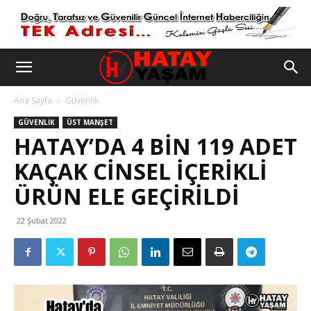
Ana Sayfa
Güvenlik
GÜVENLIK
ÜST MANŞET
HATAY’DA 4 BIN 119 ADET
KAÇAK CINSEL IÇERIKLI
ÜRÜN ELE GEÇIRILDI
22 Şubat 2022