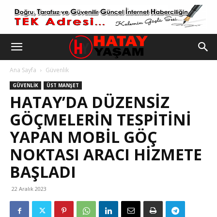
Ana Sayfa
Güvenlik
GÜVENLIK
ÜST MANŞET
HATAY’DA DÜZENSIZ
GÖÇMELERIN TESPITINI
YAPAN MOBIL GÖÇ
NOKTASI ARACI HIZMETE
BAŞLADI
22 Aralık 2023