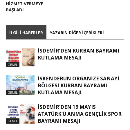
HİZMET VERMEYE
BAŞLADI…
İLGILI HABERLER
YAZARIN DIĞER İÇERIKLERI
İSDEMIR’DEN KURBAN BAYRAMI
KUTLAMA MESAJI
GENEL
İSKENDERUN ORGANIZE SANAYI
BÖLGESI KURBAN BAYRAMI
KUTLAMA MESAJI
GENEL
İSDEMİR’DEN 19 MAYIS
ATATÜRK’Ü ANMA GENÇLİK SPOR
BAYRAMI MESAJI
GENEL