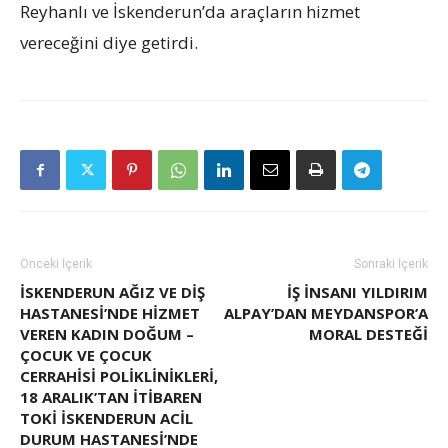
Reyhanlı ve İskenderun’da araçların hizmet
vereceğini diye getirdi.
Önceki İçerik
Sonraki İçerik
İSKENDERUN AĞIZ VE DİŞ
İŞ INSANI YILDIRIM
HASTANESİ’NDE HİZMET
ALPAY’DAN MEYDANSPOR’A
VEREN KADIN DOĞUM –
MORAL DESTEĞI
ÇOCUK VE ÇOCUK
CERRAHİSİ POLİKLİNİKLERİ,
18 ARALIK’TAN İTİBAREN
TOKİ İSKENDERUN ACİL
DURUM HASTANESI’NDE