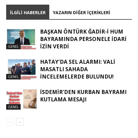
İLGILI HABERLER
YAZARIN DIĞER İÇERIKLERI
BAŞKAN ÖNTÜRK ĞADIR-İ HUM
BAYRAMINDA PERSONELE İDARI
İZIN VERDI
GENEL
HATAY’DA SEL ALARMI: VALI
MASATLI SAHADA
İNCELEMELERDE BULUNDU!
GENEL
İSDEMIR’DEN KURBAN BAYRAMI
KUTLAMA MESAJI
GENEL