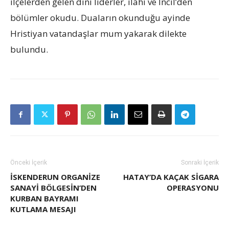
ilçelerden gelen dini liderler, ilahi ve İncil’den
bölümler okudu. Duaların okunduğu ayinde
Hristiyan vatandaşlar mum yakarak dilekte
bulundu.
Önceki İçerik
Sonraki İçerik
İSKENDERUN ORGANİZE
HATAY’DA KAÇAK SIGARA
SANAYİ BÖLGESİN’DEN
OPERASYONU
KURBAN BAYRAMI
KUTLAMA MESAJI