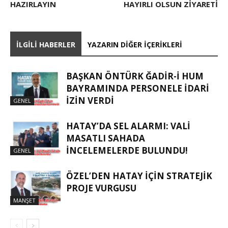
HAZIRLAYIN
HAYIRLI OLSUN ZIYARETI
İLGILI HABERLER
YAZARIN DIĞER İÇERIKLERI
BAŞKAN ÖNTÜRK ĞADIR-İ HUM
BAYRAMINDA PERSONELE İDARI
İZIN VERDI
GENEL
HATAY’DA SEL ALARMI: VALI
MASATLI SAHADA
İNCELEMELERDE BULUNDU!
GENEL
ÖZEL’DEN HATAY İÇIN STRATEJIK
PROJE VURGUSU
MANŞET