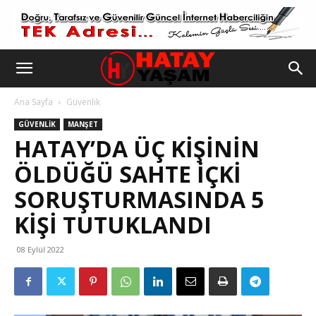
Ana Sayfa
Güvenlik
GÜVENLIK
MANŞET
HATAY’DA ÜÇ KIŞININ
ÖLDÜĞÜ SAHTE IÇKI
SORUŞTURMASINDA 5
KIŞI TUTUKLANDI
08 Eylül 2022