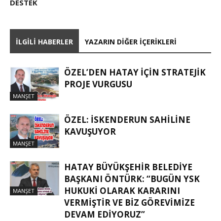
DESTEK
İLGILI HABERLER
YAZARIN DIĞER İÇERIKLERI
ÖZEL’DEN HATAY İÇIN STRATEJIK
PROJE VURGUSU
MANŞET
ÖZEL: İSKENDERUN SAHİLİNE
KAVUŞUYOR
MANŞET
HATAY BÜYÜKŞEHIR BELEDIYE
BAŞKANI ÖNTÜRK: “BUGÜN YSK
HUKUKI OLARAK KARARINI
MANŞET
VERMIŞTIR VE BIZ GÖREVIMIZE
DEVAM EDIYORUZ”