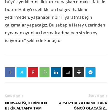
büyük yetkilerini ilk kurucu başkan olmak sıfatı ile
bütün Hatay’ı özellikle bu bölgeyi hakkını
yedirmeden, yaşanabilir bir il yaratmak için
çalışmalar yapacağız. Bu sebeple Hatay üzerinden
oynanan oyunları bozmak adına ben sizden oy
istiyorum” şeklinde konuştu.
Önceki İçerik
Sonraki İçerik
NURSAN İŞÇILERINDEN
ARSUZ’DA YATIRIMCILARA
BEKIR ALTAN’A TAM
ÖNCÜ OLACAĞIZ..