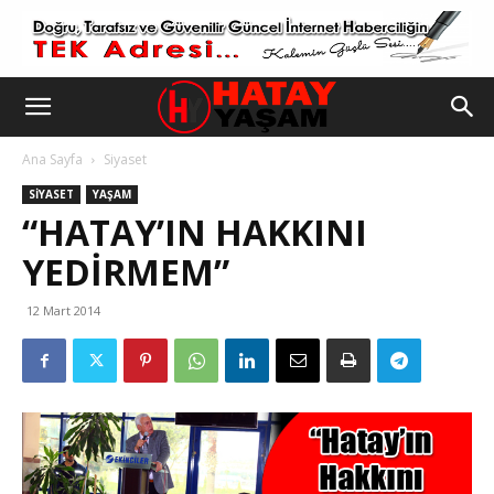
Ana Sayfa
Siyaset
SIYASET
YAŞAM
“HATAY’IN HAKKINI
YEDIRMEM”
12 Mart 2014