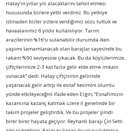
Hatay’ın yıllar yılı alacaklarını tahsil etmesi
hususunda bizlere yetki verdiniz. Bu yetkiye
istinaden bizler sizlere verdiğimiz sözü tuttuk ve
havaalanımız 6 yıldır kullanılıyor. Tarım
arazilerinin %16’sı sulanabilir durumda iken
yapımı tamamlanacak olan barajlar sayesinde bu
rakam %90 seviyesine çıkacak. Bu da köylülerimize,
çiftçilerimize 2-3 kat fazla gelir elde etme imkanı
sunacak” dedi. Hatay çiftçisinin gelirinde
yaşanacak gelir artışı ile esnaf kesimini olumlu
yönde etkileyeceğini ifade eden Ergin, “Esnafımızın
kazancına kazanç katmak üzere il genelinde bir
takım projeler geliştirdik. Ve bu projeler şimdi
birer birer hayata geçiyor. Reyhanlı barajı Çin Setti
gibi yükseliyor. Karaçay barajı bu yıl su tutmaya