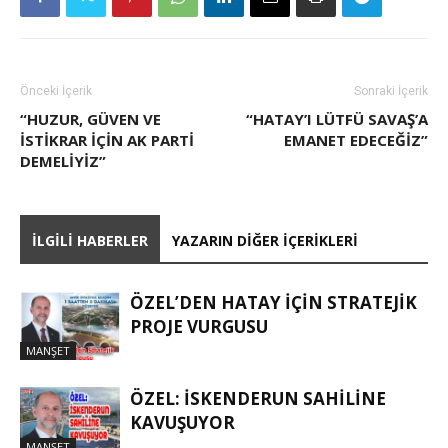
Önceki İçerik
Sonraki İçerik
“HUZUR, GÜVEN VE
“HATAY’I LÜTFÜ SAVAŞ’A
ISTIKRAR IÇIN AK PARTI
EMANET EDECEĞIZ”
DEMELIYIZ”
İLGILI HABERLER
YAZARIN DIĞER İÇERIKLERI
ÖZEL’DEN HATAY İÇIN STRATEJIK
PROJE VURGUSU
MANŞET
ÖZEL: İSKENDERUN SAHİLİNE
KAVUŞUYOR
MANŞET