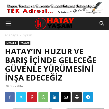
Ana Sayfa
Siyaset
SIYASET
YAŞAM
HATAY’IN HUZUR VE
BARIŞ IÇINDE GELECEĞE
GÜVENLE YÜRÜMESINI
INŞA EDECEĞIZ
10 Ocak 2014