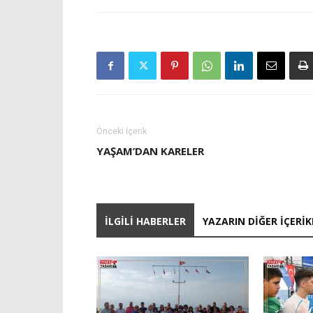
Önceki İçerik
YAŞAM’DAN KARELER
İLGILI HABERLER
YAZARIN DIĞER İÇERIK