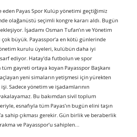
e eden Payas Spor Kulüp yönetimi geçtiğimiz
nde olağanüstü seçimli kongre kararı aldı. Bugün
ekleşiyor. İşadamı Osman Tufan’ın ve Yönetim
i çok büyük. Payasspor’a en kötü günlerinde
netim kurulu üyeleri, kulübün daha iyi
 sarf ediyor. Hatay’da futbolun ve spor
en tüm gayreti ortaya koyan Payasspor Başkanı
layan yeni simaların yetişmesi için yürekten
 işi. Sadece yönetim ve işadamlarının
ı yakalayamaz. Bu bakımdan sivil toplum
eriyle, esnafıyla tüm Payas’ın bugün elini taşın
 sahip çıkması gerekir. Gün birlik ve beraberlik
ırakma ve Payasspor’u sahiplen…