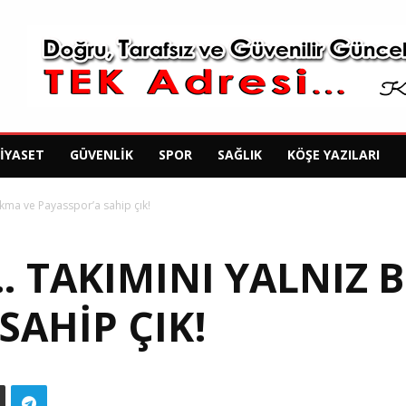
SIYASET
GÜVENLIK
SPOR
SAĞLIK
KÖŞE YAZILARI
kma ve Payasspor’a sahip çık!
 TAKIMINI YALNIZ 
SAHIP ÇIK!