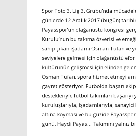
Spor Toto 3. Lig 3. Grubu’nda mücadel
günlerde 12 Aralık 2017 (bugün) tarihi
Payasspor’un olağanüstü kongresi gerç
Kurulu’nun bu takıma özverisi ve emeğ
sahip çıkan işadamı Osman Tufan ve yö
seviyelere gelmesi için olağanüstü efor
kültürünün gelişmesi için elinden gel
Osman Tufan, spora hizmet etmeyi amaç
gayret gösteriyor. Futbolda başarı ekip
destekleriyle futbol takımları başarıy
kuruluşlarıyla, işadamlarıyla, sanayicil
altına koyması ve bu güzide Payasspor’a
günü. Haydi Payas… Takımını yalnız b