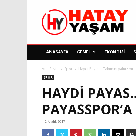
Hatay
Yaşam
Gazetesi
ANASAYFA
GENEL
EKONOMI
Ana Sayfa
Spor
Haydi Payas… Takımını yalnız bıra
SPOR
HAYDI PAYAS…
PAYASSPOR’A 
12 Aralık 2017