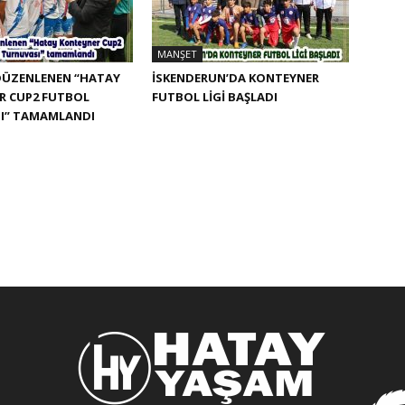
MANŞET
DÜZENLENEN “HATAY
İSKENDERUN’DA KONTEYNER
R CUP2 FUTBOL
FUTBOL LİGİ BAŞLADI
I” TAMAMLANDI