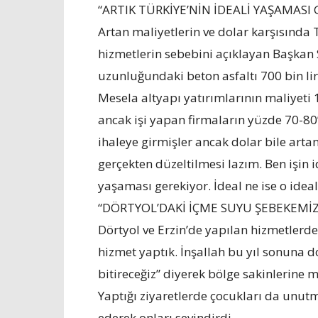
“ARTIK TÜRKİYE’NİN İDEALİ YAŞAMASI
Artan maliyetlerin ve dolar karşısında 
hizmetlerin sebebini açıklayan Başkan 
uzunluğundaki beton asfaltı 700 bin l
Mesela altyapı yatırımlarının maliyeti 1
ancak işi yapan firmaların yüzde 70-8
ihaleye girmişler ancak dolar bile arta
gerçekten düzeltilmesi lazım. Ben işin i
yaşaması gerekiyor. İdeal ne ise o idea
“DÖRTYOL’DAKİ İÇME SUYU ŞEBEKEMİZİ
Dörtyol ve Erzin’de yapılan hizmetlerd
hizmet yaptık. İnşallah bu yıl sonuna 
bitireceğiz” diyerek bölge sakinlerine m
Yaptığı ziyaretlerde çocukları da unu
ederek onları sevindirdi.