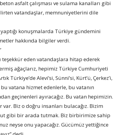
 beton asfalt çalışması ve sulama kanalları gibi
elirten vatandaşlar, memnuniyetlerini dile
a yaptığı konuşmalarda Türkiye gündemini
etler hakkında bilgiler verdi.
”
ı teşekkür eden vatandaşlara hitap ederek
şermiş ağaçlarız, hepimiz Türkiye Cumhuriyeti
rtık Türkiye’de Alevi’si, Sünni’si, Kürt’ü, Çerkez’i,
k bu vatana hizmet edenlerle, bu vatanın
ndan geçinenleri ayıracağız. Bu vatan hepimizin.
var. Biz o doğru insanları bulacağız. Bizim
ut gibi bir arada tutmak. Biz birbirimize sahip
umuz neyse onu yapacağız. Gücümüz yettiğince
ayız” dedi.