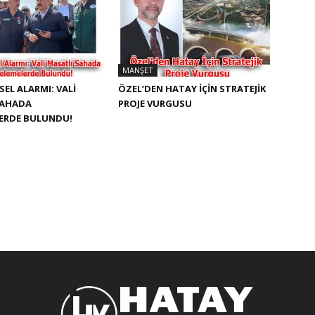
MANŞET
SEL ALARMI: VALI
ÖZEL’DEN HATAY İÇIN STRATEJIK
SAHADA
PROJE VURGUSU
LERDE BULUNDU!