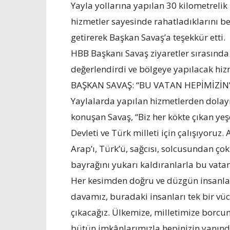
Yayla yollarına yapılan 30 kilometrelik
hizmetler sayesinde rahatladıklarını b
getirerek Başkan Savaş’a teşekkür etti.
HBB Başkanı Savaş ziyaretler sırasınd
değerlendirdi ve bölgeye yapılacak hizm
BAŞKAN SAVAŞ: “BU VATAN HEPİMİZİN
Yaylalarda yapılan hizmetlerden dolay
konuşan Savaş, “Biz her kökte çıkan ye
Devleti ve Türk milleti için çalışıyoruz. A
Arap’ı, Türk’ü, sağcısı, solcusundan ço
bayrağını yukarı kaldıranlarla bu vata
Her kesimden doğru ve düzgün insanlar 
davamız, buradaki insanları tek bir vüc
çıkacağız. Ülkemize, milletimize borc
bütün imkânlarımızla hepinizin yanınd