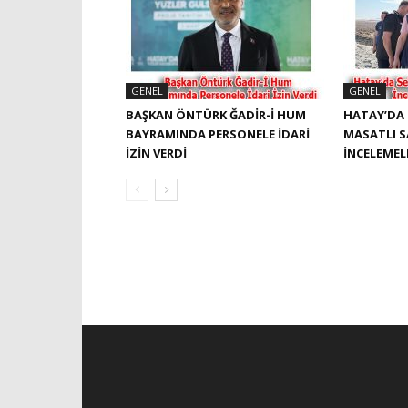
GENEL
GENEL
BAŞKAN ÖNTÜRK ĞADIR-İ HUM
HATAY’DA 
BAYRAMINDA PERSONELE İDARI
MASATLI 
İZIN VERDI
İNCELEME