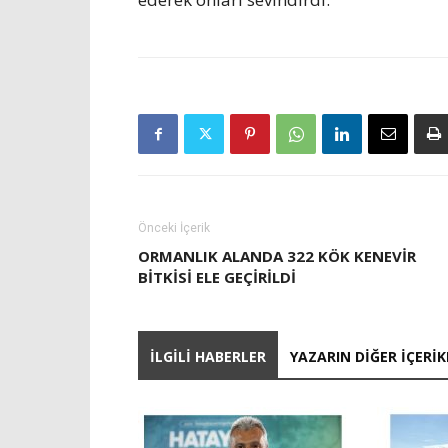
Önceki İçerik
ORMANLIK ALANDA 322 KÖK KENEVIR
BITKISI ELE GEÇIRILDI
İLGILI HABERLER
YAZARIN DIĞER İÇERIK