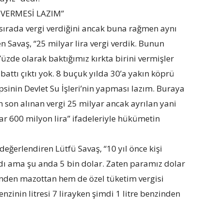
 VERMESİ LAZIM”
 sırada vergi verdiğini ancak buna rağmen aynı
n Savaş, “25 milyar lira vergi verdik. Bunun
 Yüzde olarak baktığımız kırkta birini vermişler
battı çıktı yok. 8 buçuk yılda 30’a yakın köprü
inin Devlet Su İşleri’nin yapması lazım. Buraya
 son alınan vergi 25 milyar ancak ayrılan yani
r 600 milyon lira” ifadeleriyle hükümetin
eğerlendiren Lütfü Savaş, “10 yıl önce kişi
dı ama şu anda 5 bin dolar. Zaten paramız dolar
inden mazottan hem de özel tüketim vergisi
nzinin litresi 7 lirayken şimdi 1 litre benzinden