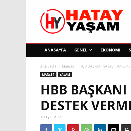
Hatay
Yaşam
Gazetesi
ANASAYFA
GENEL
EKONOMI
Ana Sayfa
Manşet
HBB BAŞKANI SAVAŞ: HÜKÜMET
MANŞET
YAŞAM
HBB BAŞKANI
DESTEK VERME
01 Eylül 2022