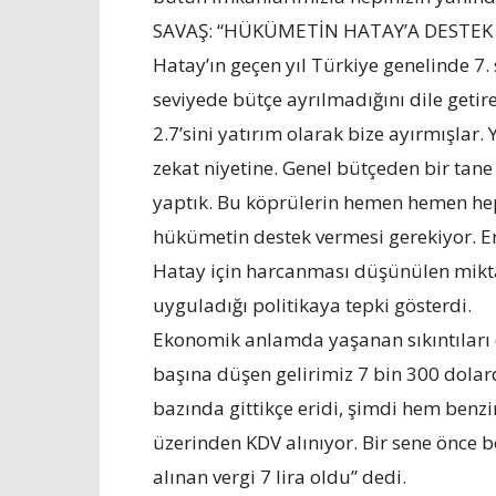
SAVAŞ: “HÜKÜMETİN HATAY’A DESTEK
Hatay’ın geçen yıl Türkiye genelinde 7.
seviyede bütçe ayrılmadığını dile getire
2.7’sini yatırım olarak bize ayırmışlar.
zekat niyetine. Genel bütçeden bir tane 
yaptık. Bu köprülerin hemen hemen heps
hükümetin destek vermesi gerekiyor. En
Hatay için harcanması düşünülen mikta
uyguladığı politikaya tepki gösterdi.
Ekonomik anlamda yaşanan sıkıntıları d
başına düşen gelirimiz 7 bin 300 dolar
bazında gittikçe eridi, şimdi hem benz
üzerinden KDV alınıyor. Bir sene önce be
alınan vergi 7 lira oldu” dedi.