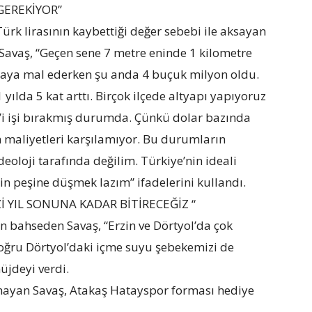
 GEREKİYOR”
Türk lirasının kaybettiği değer sebebi ile aksayan
Savaş, “Geçen sene 7 metre eninde 1 kilometre
iraya mal ederken şu anda 4 buçuk milyon oldu.
 yılda 5 kat arttı. Birçok ilçede altyapı yapıyoruz
0’i işi bırakmış durumda. Çünkü dolar bazında
n maliyetleri karşılamıyor. Bu durumların
deoloji tarafında değilim. Türkiye’nin ideali
lin peşine düşmek lazım” ifadelerini kullandı.
 YIL SONUNA KADAR BİTİRECEĞİZ “
en bahseden Savaş, “Erzin ve Dörtyol’da çok
doğru Dörtyol’daki içme suyu şebekemizi de
üjdeyi verdi.
tmayan Savaş, Atakaş Hatayspor forması hediye